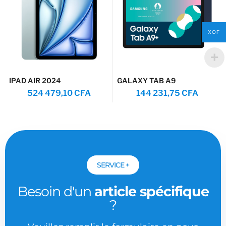
XOF
IPAD AIR 2024
GALAXY TAB A9
524 479,10
CFA
144 231,75
CFA
SERVICE +
Besoin d'un
article spécifique
?