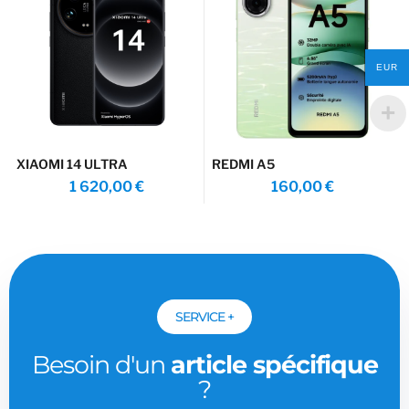
EUR
XIAOMI 14 ULTRA
REDMI A5
1 620,00
€
160,00
€
SERVICE +
Besoin d'un
article spécifique
?