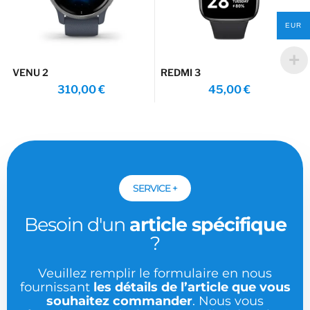
EUR
VENU 2
REDMI 3
310,00
€
45,00
€
SERVICE +
Besoin d'un
article spécifique
?
Veuillez remplir le formulaire en nous
fournissant
les détails de l’article que vous
souhaitez commander
. Nous vous