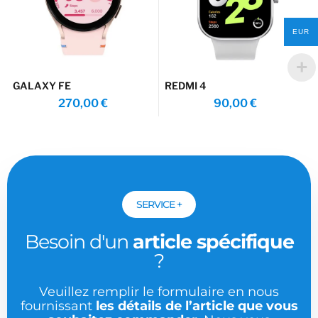
EUR
GALAXY FE
REDMI 4
270,00
€
90,00
€
SERVICE +
Besoin d'un
article spécifique
?
Veuillez remplir le formulaire en nous
fournissant
les détails de l’article que vous