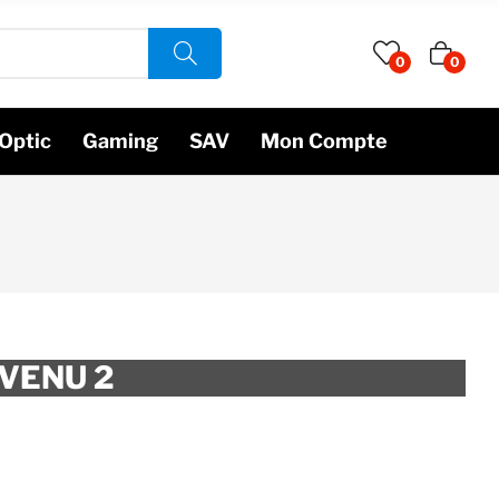
0
0
Optic
Gaming
SAV
Mon Compte
VENU 2