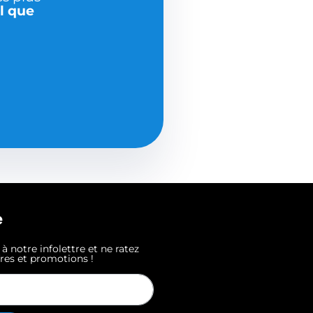
l que
e
 notre infolettre et ne ratez
fres et promotions !