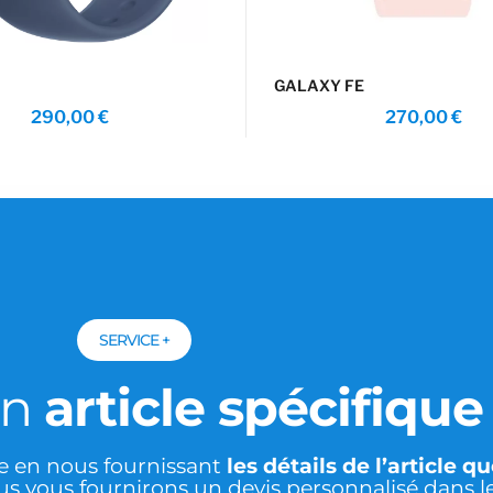
GALAXY FE
290,00
€
270,00
€
SERVICE +
un
article spécifiqu
re en nous fournissant
les détails de l’article q
us vous fournirons un devis personnalisé dans l