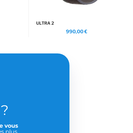
ULTRA 2
990,00
€
e
?
ue vous
es plus