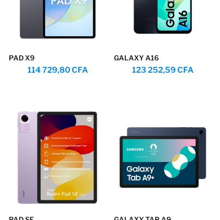
PAD X9
GALAXY A16
114 729,80
CFA
123 252,59
CFA
PAD SE
GALAXY TAB A9