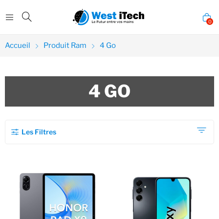
0
Accueil
Produit Ram
4 Go
4 GO
Les Filtres